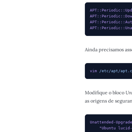
APT::Periodic::Up
APT::Periodic::Do
APT::Periodic::Au
APT::Periodic::Un
Ainda precisamos ass
vim
 /etc/apt/apt.
Modifique o bloco
Un
as origens de segura
Unattended-Upgrad
    "Ubuntu lucid