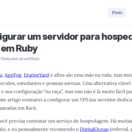
Posts
gurar um servidor para hospe
 em Ruby
Dedicated server
Rails
u
,
AppFog
,
EngineYard
e afins são uma mão na roda, mas mui
recidos, estudantes e pessoas sovinas. Uma alternativa viável
 e sua configuração “na raça”, mas isso não é lá muito fácil p
te artigo ensinarei a configurar um VPS (ou servidor dedic
aseadas em Rack.
você precisa contratar um serviço de hospedagem. Há muita
do, e eu pessoalmente recomendo o
DigitalOcean
(referral, 