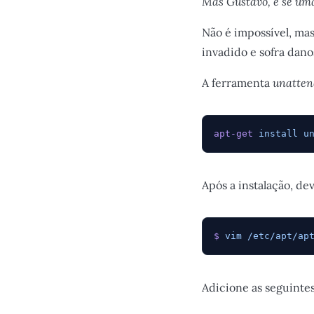
Mas Gustavo, e se uma
Não é impossível, mas
invadido e sofra dan
A ferramenta
unatten
apt-get
 install
 u
Após a instalação, de
$
 vim
 /etc/apt/ap
Adicione as seguintes 