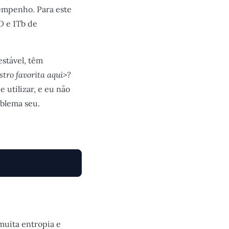
empenho. Para este
D e 1Tb de
estável, têm
stro favorita aqui>?
 utilizar, e eu não
oblema seu.
muita entropia e