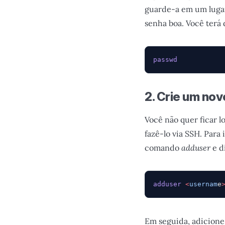
guarde-a em um lugar
senha boa. Você terá 
passwd
2. Crie um nov
Você não quer ficar 
fazê-lo via SSH. Para
comando
adduser
e d
adduser
 <
usernam
e
Em seguida, adicione