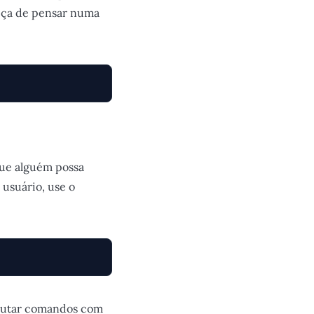
iça de pensar numa
que alguém possa
 usuário, use o
ecutar comandos com