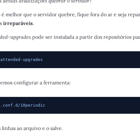
 dessas atualizações quebrar o servidor?
 é melhor que o servidor quebre, fique fora do ar e seja repa
os
irreparáveis
.
ded-upgrades
pode ser instalada a partir dos repositórios pa
nattended-upgrades
vemos configurar a ferramenta:
t.conf.d/10periodic
linhas ao arquivo e o salve.