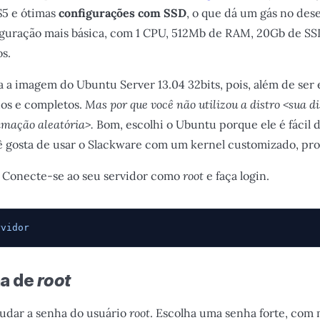
$5 e ótimas
configurações com SSD
, o que dá um gás no des
nfiguração mais básica, com 1 CPU, 512Mb de RAM, 20Gb de SS
s.
a imagem do Ubuntu Server 13.04 32bits, pois, além de ser 
dos e completos.
Mas por que você não utilizou a distro <sua di
amação aleatória>.
Bom, escolhi o Ubuntu porque ele é fácil de
cê gosta de usar o Slackware com um kernel customizado, pr
 Conecte-se ao seu servidor como
root
e faça login.
rvidor
ha de
root
udar a senha do usuário
root
. Escolha uma senha forte, com 