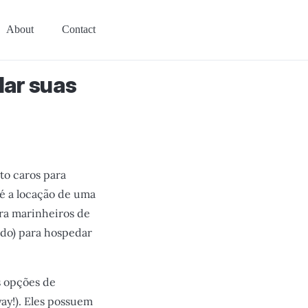
About
Contact
dar suas
to caros para
 é a locação de uma
ara marinheiros de
ado) para hospedar
s opções de
yay!). Eles possuem