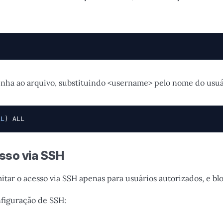
.
linha ao arquivo, substituindo <username> pelo nome do usuá
LL
) ALL
esso via SSH
itar o acesso via SSH apenas para usuários autorizados, e b
nfiguração de SSH: