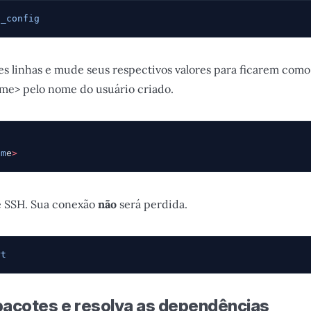
d_config
es linhas e mude seus respectivos valores para ficarem como
ame> pelo nome do usuário criado.
o
am
e
>
e SSH. Sua conexão
não
será perdida.
rt
 pacotes e resolva as dependências