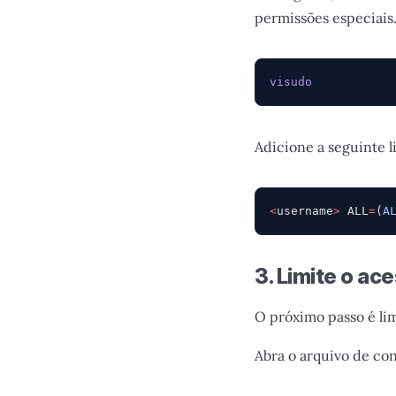
permissões especiais
visudo
Adicione a seguinte 
<
username
>
 ALL
=
(
A
3. Limite o ac
O próximo passo é lim
Abra o arquivo de co