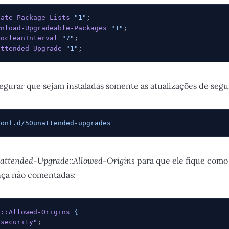
date-Package-Lists
 "1"
;
wnload-Upgradeable-Packages
 "1"
;
tocleanInterval
 "7"
;
attended-Upgrade
 "1"
;
egurar que sejam instaladas somente as atualizações de segu
conf.d/50unattended-upgrades
attended-Upgrade::Allowed-Origins
para que ele fique como
nça não comentadas:
e::Allowed-Origins
 {
-security"
;