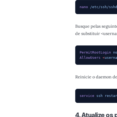
nano
 /etc/ssh/ssh
Busque pelas seguint
de substituir <usern
PermitRootLogin
 n
AllowUsers
 <
usern
Reinicie o daemon d
service
 ssh
 resta
4. Atualize os