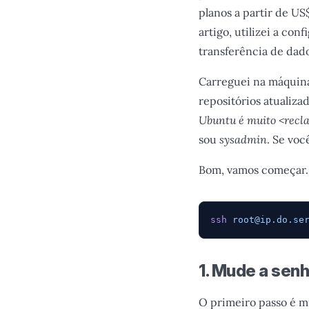
planos a partir de US
artigo, utilizei a co
transferência de dado
Carreguei na máquina 
repositórios atualiza
Ubuntu é muito <recl
sou
sysadmin
. Se vo
Bom, vamos começar.
ssh
root@ip.do.se
1. Mude a sen
O primeiro passo é m