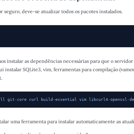
r seguro, deve-se atualizar todos os pacotes instalados.
s instalar as dependências necessárias para que o servidor
lui instalar SQLite3, vim, ferramentas para compilação (vamo
t.
all
 git-core
 curl
 build-essential
 vim
 libcurl4-openssl-d
talar uma ferramenta para instalar automaticamente as atual