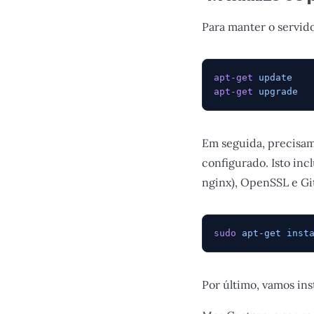
Para manter o servido
apt-get
 update
apt-get
 upgrade
Em seguida, precisamo
configurado. Isto inc
nginx), OpenSSL e Gi
sudo
 apt-get
 inst
Por último, vamos ins