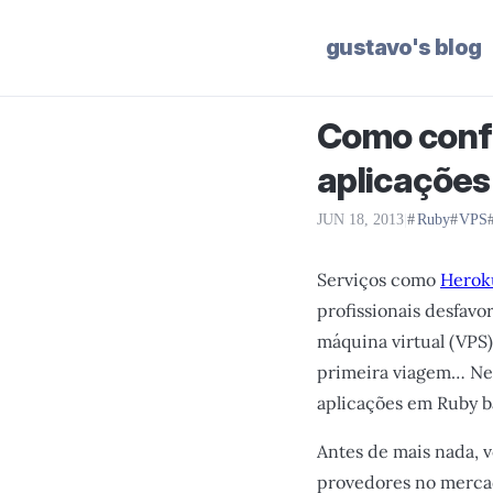
gustavo's blog
Como confi
aplicações
JUN 18, 2013
|
Ruby
VPS
Serviços como
Herok
profissionais desfavo
máquina virtual (VPS)
primeira viagem… Nes
aplicações em Ruby b
Antes de mais nada, 
provedores no merca